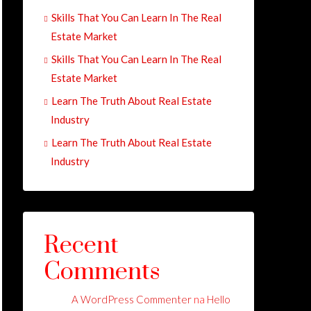
Skills That You Can Learn In The Real
Estate Market
Skills That You Can Learn In The Real
Estate Market
Learn The Truth About Real Estate
Industry
Learn The Truth About Real Estate
Industry
Recent
Comments
A WordPress Commenter
na
Hello