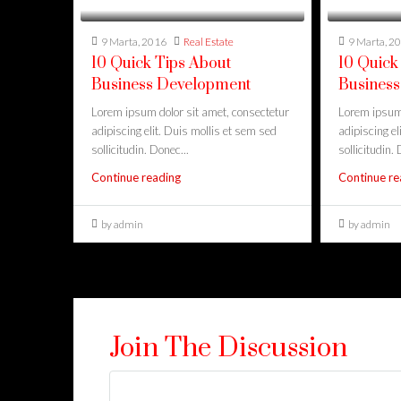
9 Marta, 2016
Real Estate
9 Marta, 2
10 Quick Tips About
10 Quick
Business Development
Busines
Lorem ipsum dolor sit amet, consectetur
Lorem ipsum 
adipiscing elit. Duis mollis et sem sed
adipiscing el
sollicitudin. Donec...
sollicitudin. 
Continue reading
Continue re
by admin
by admin
Join The Discussion