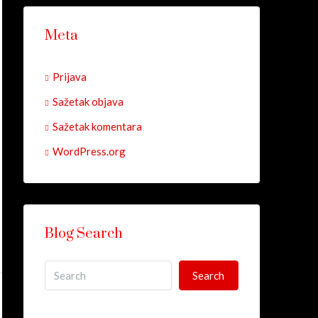
Meta
Prijava
Sažetak objava
Sažetak komentara
WordPress.org
Blog Search
Search