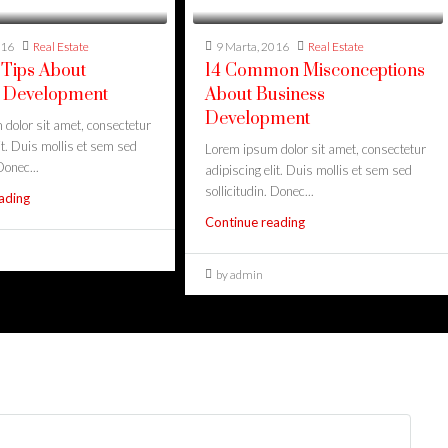
016
Real Estate
9 Marta, 2016
Real Estate
 Tips About
14 Common Misconceptions
s Development
About Business
Development
dolor sit amet, consectetur
it. Duis mollis et sem sed
Lorem ipsum dolor sit amet, consectetur
Donec...
adipiscing elit. Duis mollis et sem sed
sollicitudin. Donec...
ading
Continue reading
by admin