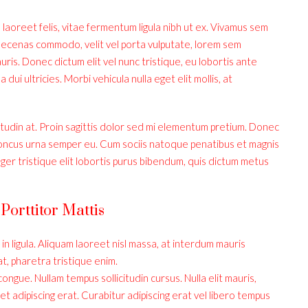
 laoreet felis, vitae fermentum ligula nibh ut ex. Vivamus sem
 Maecenas commodo, velit vel porta vulputate, lorem sem
ris. Donec dictum elit vel nunc tristique, eu lobortis ante
dui ultricies. Morbi vehicula nulla eget elit mollis, at
itudin at. Proin sagittis dolor sed mi elementum pretium. Donec
honcus urna semper eu. Cum sociis natoque penatibus et magnis
eger tristique elit lobortis purus bibendum, quis dictum metus
Porttitor Mattis
in ligula. Aliquam laoreet nisl massa, at interdum mauris
 at, pharetra tristique enim.
i congue. Nullam tempus sollicitudin cursus. Nulla elit mauris,
 et adipiscing erat. Curabitur adipiscing erat vel libero tempus