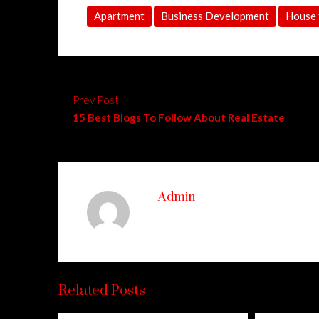
Apartment
Business Development
House 
Prev Post
15 Best Blogs To Follow About Real Estate
Admin
Related Posts