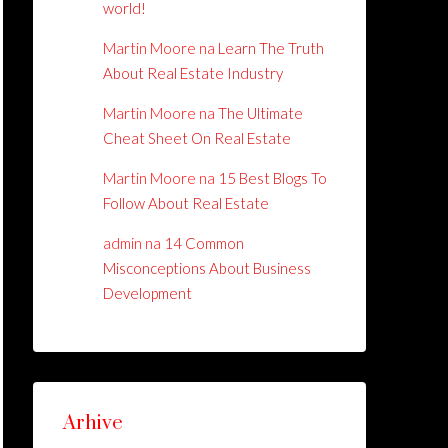
world!
Martin Moore
na
Learn The Truth
About Real Estate Industry
Martin Moore
na
The Ultimate
Cheat Sheet On Real Estate
Martin Moore
na
15 Best Blogs To
Follow About Real Estate
admin
na
14 Common
Misconceptions About Business
Development
Arhive