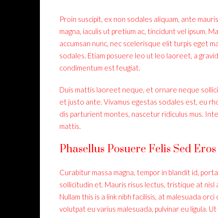
Proin suscipit, ex non sodales aliquam, ante mauris
magna, iaculis ut pretium ac, tincidunt vel ipsum.
accumsan nunc, nec scelerisque elit turpis eget mau
sodales. Etiam posuere leo ut leo laoreet, a gravida 
condimentum est feugiat.
Duis mattis laoreet neque, et ornare neque sollic
et justo ante. Vivamus egestas sodales est, eu r
dis parturient montes, nascetur ridiculus mus. Int
mattis.
Phasellus Posuere Felis Sed Eros 
Curabitur massa magna, tempor in blandit id, porta 
sollicitudin et. Mauris risus lectus, tristique at nisl
Nullam this is a link nibh facilisis, at malesuada orc
volutpat eu varius malesuada, pulvinar eu ligula. Ut