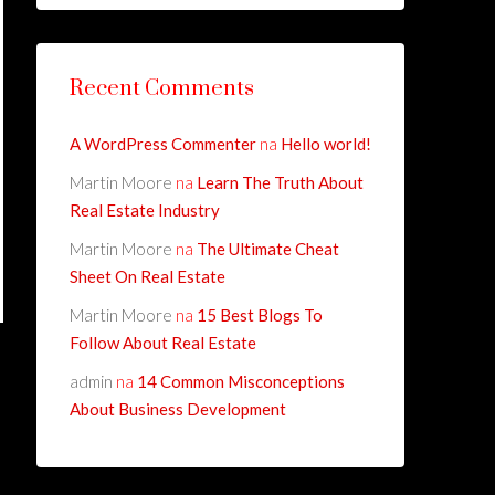
Recent Comments
A WordPress Commenter
na
Hello world!
Martin Moore
na
Learn The Truth About
Real Estate Industry
Martin Moore
na
The Ultimate Cheat
Sheet On Real Estate
Martin Moore
na
15 Best Blogs To
Follow About Real Estate
admin
na
14 Common Misconceptions
About Business Development