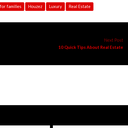
for families
Houzez
Luxury
Real Estate
Next Post
10 Quick Tips About Real Estate