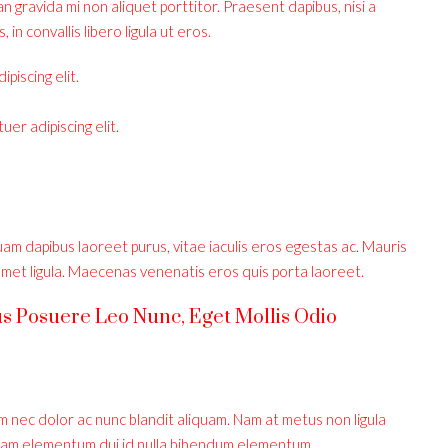
gravida mi non aliquet porttitor. Praesent dapibus, nisi a
n convallis libero ligula ut eros.
piscing elit.
er adipiscing elit.
am dapibus laoreet purus, vitae iaculis eros egestas ac. Mauris
amet ligula. Maecenas venenatis eros quis porta laoreet.
us Posuere Leo Nunc, Eget Mollis Odio
m nec dolor ac nunc blandit aliquam. Nam at metus non ligula
 Nam elementum dui id nulla bibendum elementum.