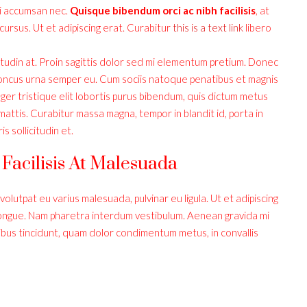
mi accumsan nec.
Quisque bibendum orci ac nibh facilisis
, at
cursus. Ut et adipiscing erat. Curabitur
this is a text link
libero
itudin at. Proin sagittis dolor sed mi elementum pretium. Donec
honcus urna semper eu. Cum sociis natoque penatibus et magnis
eger tristique elit lobortis purus bibendum, quis dictum metus
mattis. Curabitur massa magna, tempor in blandit id, porta in
s sollicitudin et.
 Facilisis At Malesuada
 volutpat eu varius malesuada, pulvinar eu ligula. Ut et adipiscing
 congue. Nam pharetra interdum vestibulum. Aenean gravida mi
cibus tincidunt, quam dolor condimentum metus, in convallis