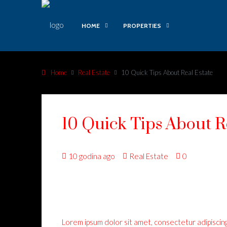
HOME
PROPERTIES
Home
Real Estate
10 Quick Tips About Real Estate
10 Quick Tips About R
10 godina ago
Real Estate
0
Lorem ipsum dolor sit amet, consectetur adipiscing 