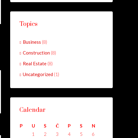
Topics
Business
(8)
Construction
(8)
Real Estate
(8)
Uncategorized
(1)
Calendar
P
U
S
Č
P
S
N
1
2
3
4
5
6