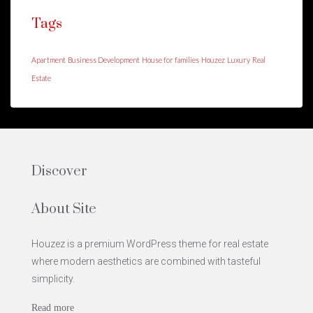
Tags
Apartment
Business Development
House for families
Houzez
Luxury
Real
Estate
Discover
About Site
Houzez is a premium WordPress theme for real estate
where modern aesthetics are combined with tasteful
simplicity.
Read more