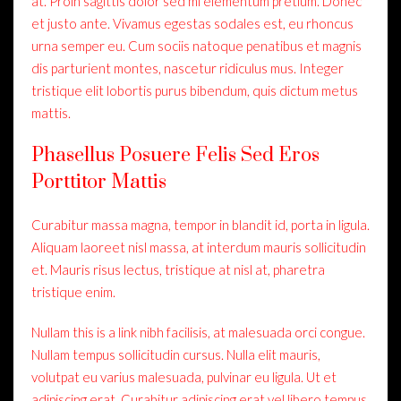
at. Proin sagittis dolor sed mi elementum pretium. Donec
et justo ante. Vivamus egestas sodales est, eu rhoncus
urna semper eu. Cum sociis natoque penatibus et magnis
dis parturient montes, nascetur ridiculus mus. Integer
tristique elit lobortis purus bibendum, quis dictum metus
mattis.
Phasellus Posuere Felis Sed Eros
Porttitor Mattis
Curabitur massa magna, tempor in blandit id, porta in ligula.
Aliquam laoreet nisl massa, at interdum mauris sollicitudin
et. Mauris risus lectus, tristique at nisl at, pharetra
tristique enim.
Nullam this is a link nibh facilisis, at malesuada orci congue.
Nullam tempus sollicitudin cursus. Nulla elit mauris,
volutpat eu varius malesuada, pulvinar eu ligula. Ut et
adipiscing erat. Curabitur adipiscing erat vel libero tempus