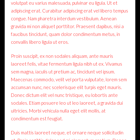
volutpat eu varius malesuada, pulvinar eu ligula. Ut et
adipiscing erat. Curabitur adipiscing erat vel libero tempus
congue. Nam pharetra interdum vestibulum. Aenean
gravida mi non aliquet porttitor. Praesent dapibus, nisi a
faucibus tincidunt, quam dolor condimentum metus, in
convallis libero ligula ut eros.
Proin suscipit, ex non sodales aliquam, ante mauris
laoreet felis, vitae fermentum ligula nibh ut ex. Vivamus
sem magna, iaculis ut pretium ac, tincidunt vel ipsum.
Maecenas commodo, velit vel porta vulputate, lorem sem
accumsan nunc, nec scelerisque elit turpis eget mauris.
Donec dictum elit vel nunc tristique, eu lobortis ante
sodales. Etiam posuere leo ut leo laoreet, a gravida dui
ultricies. Morbi vehicula nulla eget elit mollis, at
condimentum est feugiat.
Duis mattis laoreet neque, et ornare neque sollicitudin