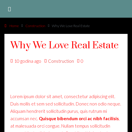
Home
Construction
Why We Love Real Estate
Why We Love Real Estate
10 godina ago
Construction
0
Lorem ipsum dolor sit amet, consectetur adipiscing elit.
Duis mollis et sem sed sollicitudin. Donec non odio neque.
Aliquam hendrerit sollicitudin purus, quis rutrum mi
accumsan nec.
Quisque bibendum orci ac nibh facilisis
,
at malesuada orci congue. Nullam tempus sollicitudin